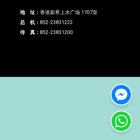
磁性材料
IGBT 模组
轨道交通
服务中心
IPM模組
地 址：
香港新界上水广场 1707室
磁性材料
IGBT 模组
医疗
驱动IC
联络我们
PAYPAL付款
总 机：
852-23831222
高压二极体
医疗 IC
传 真：
852-23831200
高导性能材料
医疗IC
常问问题
Si3N4氮化矽、AM
高压二极体
档案下载
板、SiC外延片
高导性能材料
规格书
磁性材料
应用手册
线材